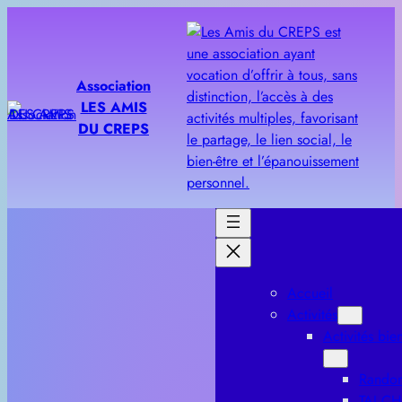
Aller
au
contenu
Association
LES AMIS
DU CREPS
Accueil
Activités
Activités bien
Rando
TAI CH