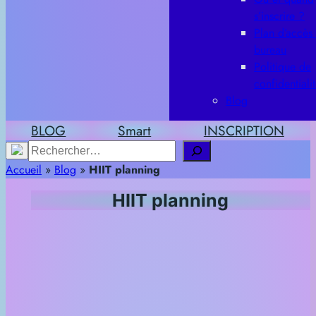
s’inscrire ?
Plan d’accès
bureau
Politique de
confidentiali
Blog
BLOG
Smart
INSCRIPTION
Rechercher
Accueil
»
Blog
»
HIIT planning
HIIT planning