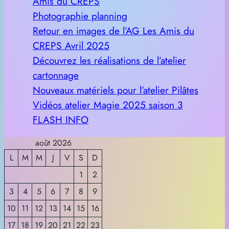
Amis du CREPS
Photographie planning
Retour en images de l’AG Les Amis du
CREPS Avril 2025
Découvrez les réalisations de l’atelier
cartonnage
Nouveaux matériels pour l’atelier Pilâtes
Vidéos atelier Magie 2025 saison 3
FLASH INFO
août 2026
L
M
M
J
V
S
D
1
2
3
4
5
6
7
8
9
10
11
12
13
14
15
16
17
18
19
20
21
22
23