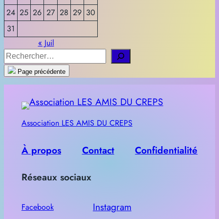
24
25
26
27
28
29
30
31
« Juil
R
e
Page précédente
c
h
e
Association LES AMIS DU CREPS
r
c
À propos
Contact
Confidentialité
h
e
Réseaux sociaux
r
Instagram
Facebook