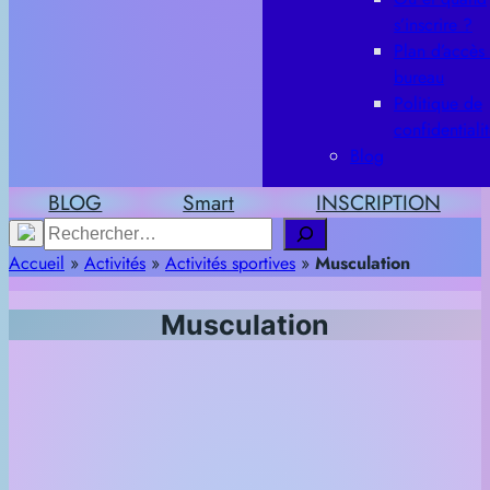
s’inscrire ?
Plan d’accès
bureau
Politique de
confidentiali
Blog
BLOG
Smart
INSCRIPTION
Rechercher
Accueil
»
Activités
»
Activités sportives
»
Musculation
Musculation