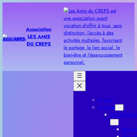
Aller
au
contenu
Association
LES AMIS
DU CREPS
Accueil
Activités
Activités bien
Rando
TAI CH