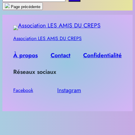
e
Page précédente
c
h
e
Association LES AMIS DU CREPS
r
c
À propos
Contact
Confidentialité
h
e
Réseaux sociaux
r
Instagram
Facebook