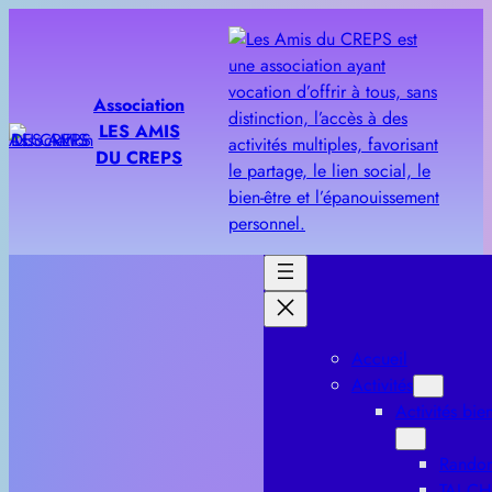
Aller
au
contenu
Association
LES AMIS
DU CREPS
Accueil
Activités
Activités bien
Rando
TAI CH