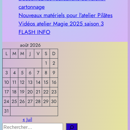
cartonnage
Nouveaux matériels pour l’atelier Pilâtes
Vidéos atelier Magie 2025 saison 3
FLASH INFO
août 2026
L
M
M
J
V
S
D
1
2
3
4
5
6
7
8
9
10
11
12
13
14
15
16
17
18
19
20
21
22
23
24
25
26
27
28
29
30
31
« Juil
R