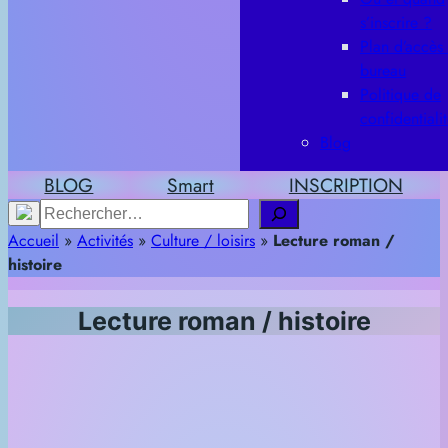
s’inscrire ?
Plan d’accès
bureau
Politique de
confidentiali
Blog
BLOG
Smart
INSCRIPTION
Rechercher
Accueil
»
Activités
»
Culture / loisirs
»
Lecture roman /
histoire
Lecture roman / histoire