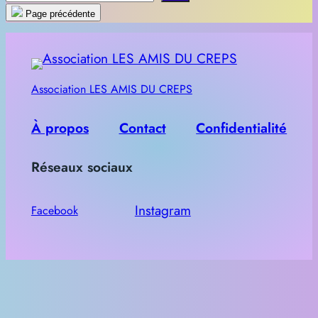
e
Page précédente
c
h
e
Association LES AMIS DU CREPS
r
c
À propos
Contact
Confidentialité
h
e
Réseaux sociaux
r
Instagram
Facebook