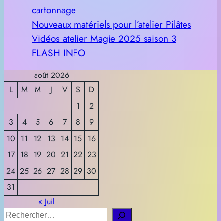
cartonnage
Nouveaux matériels pour l’atelier Pilâtes
Vidéos atelier Magie 2025 saison 3
FLASH INFO
août 2026
L
M
M
J
V
S
D
1
2
3
4
5
6
7
8
9
10
11
12
13
14
15
16
17
18
19
20
21
22
23
24
25
26
27
28
29
30
31
« Juil
R