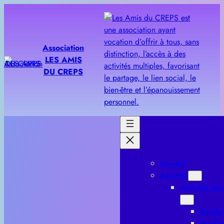
Aller
au
contenu
Association
LES AMIS
DU CREPS
Accueil
Activités
Activités bien
Rando
TAI CH