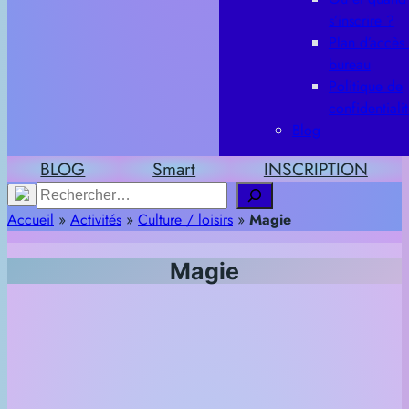
s’inscrire ?
Plan d’accès
bureau
Politique de
confidentiali
Blog
BLOG
Smart
INSCRIPTION
Rechercher
Accueil
»
Activités
»
Culture / loisirs
»
Magie
Magie