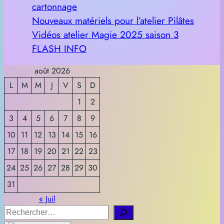
cartonnage
Nouveaux matériels pour l’atelier Pilâtes
Vidéos atelier Magie 2025 saison 3
FLASH INFO
août 2026
L
M
M
J
V
S
D
1
2
3
4
5
6
7
8
9
10
11
12
13
14
15
16
17
18
19
20
21
22
23
24
25
26
27
28
29
30
31
« Juil
R