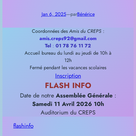
Jan 6, 2025
—
par
Bénérice
Coordonnées des
Amis du CREPS
:
amis.creps92@gmail.com
Tel
:
01 78 76 11
72
Accueil bureau du lundi au jeudi de 10h à
12h
Fermé pendant les vacances scolaires
Inscription
FLASH INFO
Date de notre
Assemblée Générale
:
Samedi 11 Avril
2026
10h
Auditorium du CREPS
flashinfo