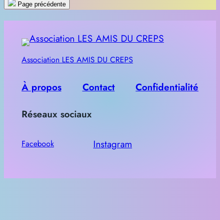
e
Page précédente
c
h
e
r
Association LES AMIS DU CREPS
c
h
À propos
Contact
Confidentialité
e
r
Réseaux sociaux
Instagram
Facebook