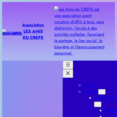
Aller
au
contenu
Association
LES AMIS
DU CREPS
Accueil
Activités
Activités bien
Rando
TAI CH