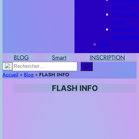
s’inscrire ?
Plan d’accès
bureau
Politique de
confidentiali
Blog
BLOG
Smart
INSCRIPTION
Rechercher
Accueil
»
Blog
»
FLASH INFO
FLASH INFO