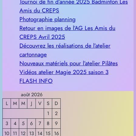
Tournoi de fin d’année 2025 Badminton Les
Amis du CREPS
Photographie planning
Retour en images de l’AG Les Amis du
CREPS Avril 2025
Découvrez les réalisations de l’atelier
cartonnage
Nouveaux matériels pour l’atelier Pilâtes
Vidéos atelier Magie 2025 saison 3
FLASH INFO
août 2026
L
M
M
J
V
S
D
1
2
3
4
5
6
7
8
9
10
11
12
13
14
15
16