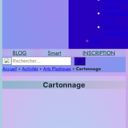
s’inscrire ?
Plan d’accès
bureau
Politique de
confidentiali
Blog
BLOG
Smart
INSCRIPTION
Rechercher
Accueil
»
Activités
»
Arts Plastiques
»
Cartonnage
Cartonnage