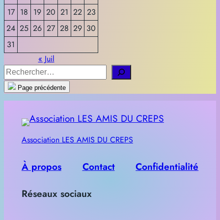
17
18
19
20
21
22
23
24
25
26
27
28
29
30
31
« Juil
R
e
Page précédente
c
h
e
Association LES AMIS DU CREPS
r
c
À propos
Contact
Confidentialité
h
e
Réseaux sociaux
r