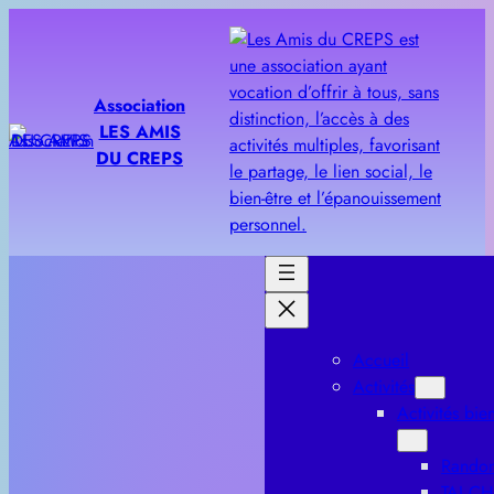
Aller
au
contenu
Association
LES AMIS
DU CREPS
Accueil
Activités
Activités bien
Rando
TAI CH