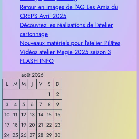
Retour en images de l’AG Les Amis du
CREPS Avril 2025
Découvrez les réalisations de l’atelier
cartonnage
Nouveaux matériels pour l’atelier Pilâtes
Vidéos atelier Magie 2025 saison 3
FLASH INFO
août 2026
L
M
M
J
V
S
D
1
2
3
4
5
6
7
8
9
10
11
12
13
14
15
16
17
18
19
20
21
22
23
24
25
26
27
28
29
30