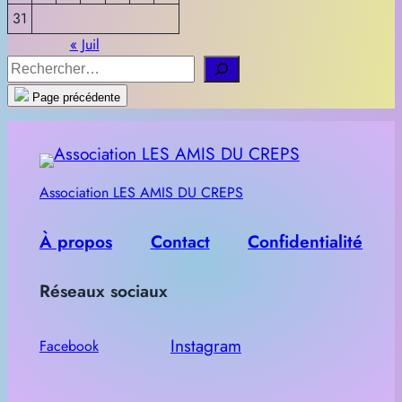
31
« Juil
R
e
Page précédente
c
h
e
Association LES AMIS DU CREPS
r
c
À propos
Contact
Confidentialité
h
e
Réseaux sociaux
r
Instagram
Facebook