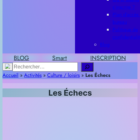
s’inscrire ?
Plan d’accès
bureau
Politique de
confidentiali
Blog
BLOG
Smart
INSCRIPTION
Rechercher
Accueil
»
Activités
»
Culture / loisirs
»
Les Échecs
Les Échecs