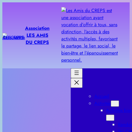
Aller
au
contenu
Association
LES AMIS
DU CREPS
Accueil
Activités
Activités bien
Rando
TAI CH