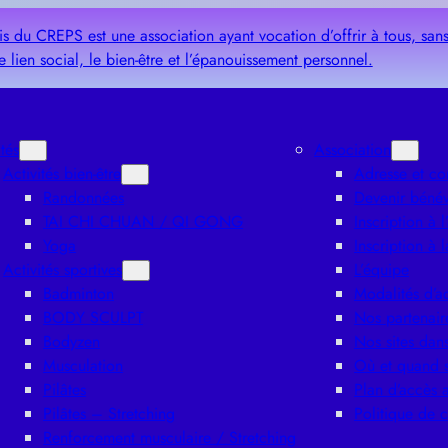
ités
Association
Activités bien-être
Adresse et co
Randonnées
Devenir béné
TAI CHI CHUAN / QI GONG
Inscription à l
Yoga
Inscription à 
Activités sportives
L’équipe
Badminton
Modalités d’a
BODY SCULPT
Nos partenair
Bodyzen
Nos sites dans
Musculation
Où et quand s
Pilâtes
Plan d’accès 
Pilâtes – Stretching
Politique de c
Renforcement musculaire / Stretching