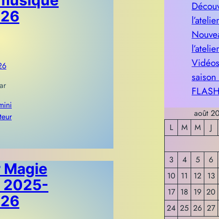
Découv
26
l’ateli
Nouvea
l’atelie
Vidéos
26
saison
ar
FLASH
ini
août 2
teur
L
M
M
J
3
4
5
6
r Magie
10
11
12
13
 2025-
17
18
19
20
26
24
25
26
27