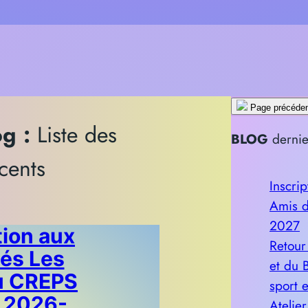
Page précéde
og :
Liste des
BLOG
dernie
écents
Inscrip
Amis d
2027
tion aux
Retour
tés Les
et du 
u CREPS
sport 
 2026-
Atelie