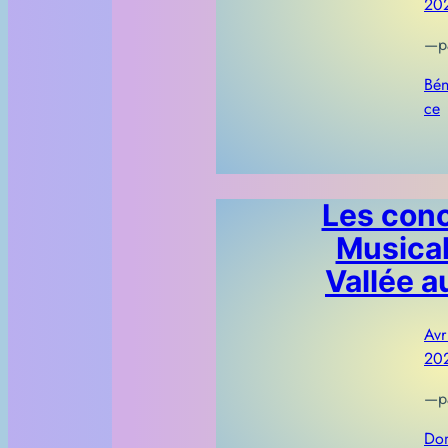
20
—
p
Bén
ce
Les conc
Musical
Vallée a
Avr
20
—
p
Dom