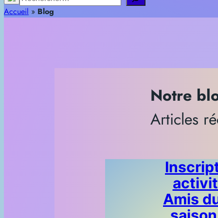
Accueil
»
Blog
Notre bl
Articles r
Inscrip
activi
Amis d
saison