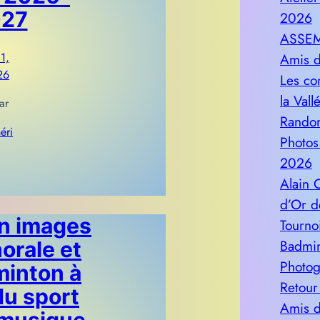
27
2026
ASSEM
Amis d
 1,
26
Les co
la Val
ar
Randon
éri
Photos
2026
Alain
d’Or d
n images
Tourno
Badmi
orale et
Photog
inton à
Retour
du sport
Amis d
 musique