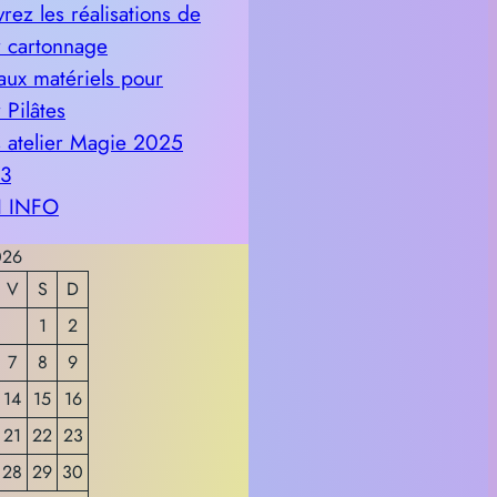
rez les réalisations de
er cartonnage
ux matériels pour
r Pilâtes
 atelier Magie 2025
 3
 INFO
026
V
S
D
1
2
7
8
9
14
15
16
21
22
23
28
29
30