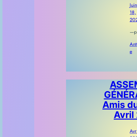
Juin
18,
20
—
p
Ant
e
ASSE
GÉNÉRA
Amis d
Avril
Avr