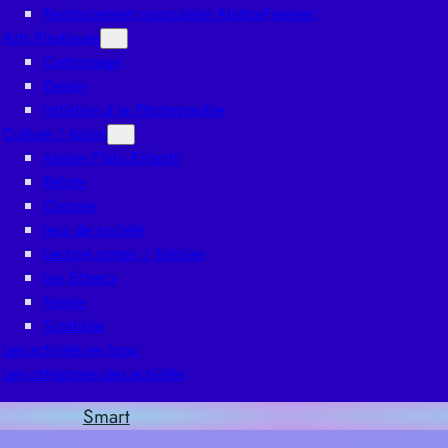
Renforcement musculaire Abdos-Fessiers
Arts Plastiques
Cartonnage
Dessin
Initiation à la Photographie
Culture / loisirs
Atelier Philo Enfants
Belote
Chorale
Jeux de société
Lecture roman / histoire
Les Échecs
Magie
Scrabble
Les activités en logo
Les catégories des activités
Smart