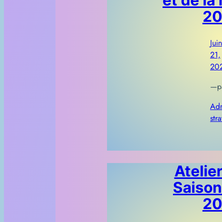
20
Juin
21,
20
—
p
Adm
stra
Atelie
Saison
20