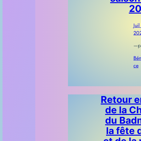
20
Juil
20
—
p
Bén
ce
Retour e
de la Ch
du Badm
la fête 
et de la