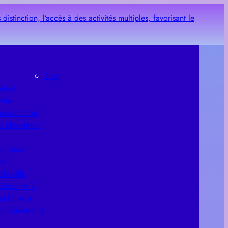
Blog
ntact
vole
’association
la Newsletter
dhésion
es
 la ville
’inscrire ?
au bureau
onfidentialité