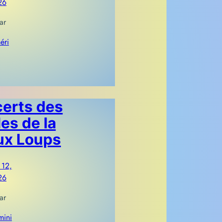
26
ar
éri
erts des
es de la
ux Loups
 12,
26
ar
ini