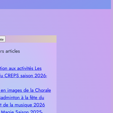
nte
rs articles
tion aux activités Les
u CREPS saison 2026-
 en images de la Chorale
Badminton à la fête du
et de la musique 2026
r Magie Saison 2025-