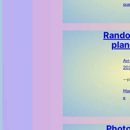
qu
Rando
plan
Avr
20
—
p
Mar
e
Photo