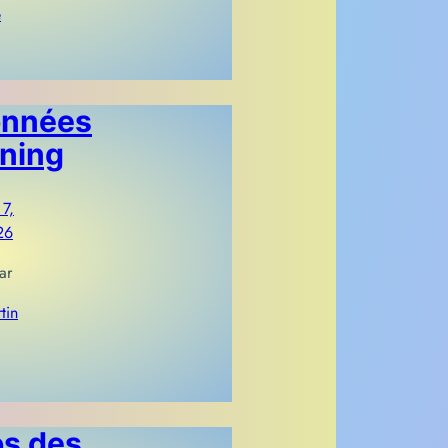
e
nnées
ning
 7,
26
ar
tin
s des