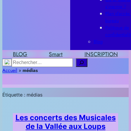
s’inscrire ?
Plan d’accès
bureau
Politique de
confidentiali
Blog
BLOG
Smart
INSCRIPTION
Rechercher
Accueil
»
médias
Étiquette :
médias
Les concerts des Musicales
de la Vallée aux Loups