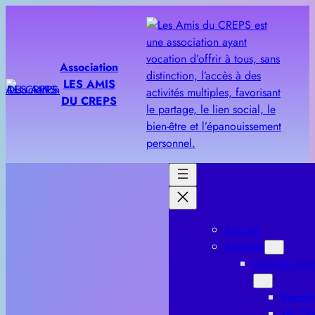
Aller
au
contenu
Association
LES AMIS
DU CREPS
Accueil
Activités
Activités bien
Rando
TAI CH