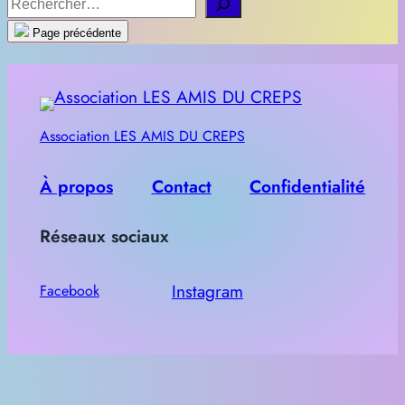
R
e
Page précédente
c
h
e
r
Association LES AMIS DU CREPS
c
h
À propos
Contact
Confidentialité
e
Réseaux sociaux
r
Instagram
Facebook