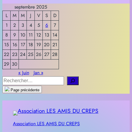
septembre 2025
L
M
M
J
V
S
D
1
2
3
4
5
6
7
8
9
10
11
12
13
14
15
16
17
18
19
20
21
22
23
24
25
26
27
28
29
30
« Juin
Jan »
R
e
Page précédente
c
h
e
r
Association LES AMIS DU CREPS
c