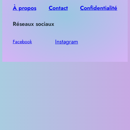
h
À propos
Contact
Confidentialité
e
Réseaux sociaux
r
Instagram
Facebook