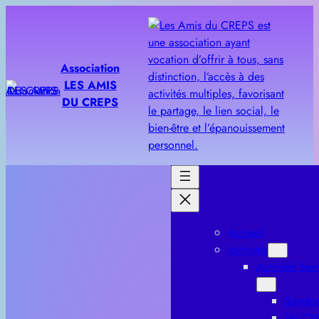
Aller
au
contenu
Association
LES AMIS
DU CREPS
Accueil
Activités
Activités bien
Rando
TAI CH