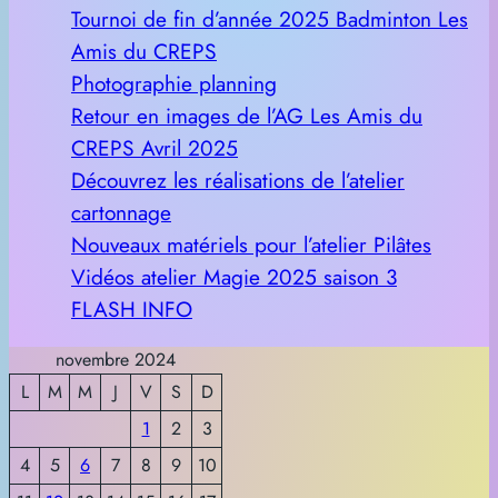
Tournoi de fin d’année 2025 Badminton Les
Amis du CREPS
Photographie planning
Retour en images de l’AG Les Amis du
CREPS Avril 2025
Découvrez les réalisations de l’atelier
cartonnage
Nouveaux matériels pour l’atelier Pilâtes
Vidéos atelier Magie 2025 saison 3
FLASH INFO
novembre 2024
L
M
M
J
V
S
D
1
2
3
4
5
6
7
8
9
10