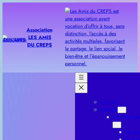
Aller
au
contenu
Association
LES AMIS
DU CREPS
Accueil
Activités
Activités bien
Rando
TAI CH