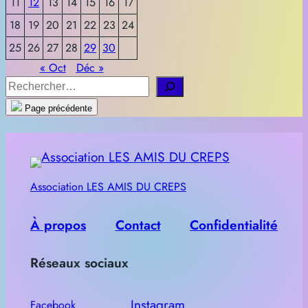
11
12
13
14
15
16
17
18
19
20
21
22
23
24
25
26
27
28
29
30
« Oct
Déc »
R
e
Page précédente
c
h
e
r
Association LES AMIS DU CREPS
c
h
À propos
Contact
Confidentialité
e
Réseaux sociaux
r
Instagram
Facebook