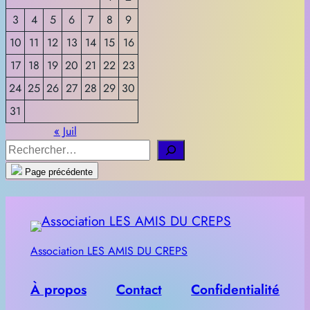
3
4
5
6
7
8
9
10
11
12
13
14
15
16
17
18
19
20
21
22
23
24
25
26
27
28
29
30
31
« Juil
R
e
Page précédente
c
h
e
r
Association LES AMIS DU CREPS
c
h
À propos
Contact
Confidentialité
e