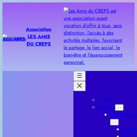
Aller
au
contenu
Association
LES AMIS
DU CREPS
Accueil
Activités
Activités bien
Rando
TAI CH