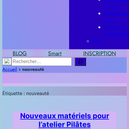
s’inscrire ?
Plan d’accès
bureau
Politique de
confidentiali
Blog
BLOG
Smart
INSCRIPTION
Rechercher
Accueil
»
nouveauté
Étiquette :
nouveauté
Nouveaux matériels pour
l’atelier Pilâtes