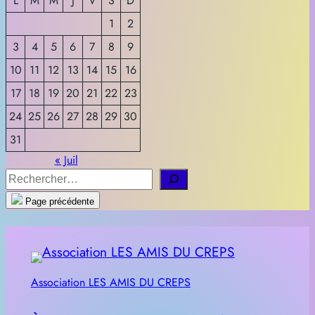
L
M
M
J
V
S
D
1
2
3
4
5
6
7
8
9
10
11
12
13
14
15
16
17
18
19
20
21
22
23
24
25
26
27
28
29
30
31
« Juil
R
e
Page précédente
c
h
e
r
Association LES AMIS DU CREPS
c