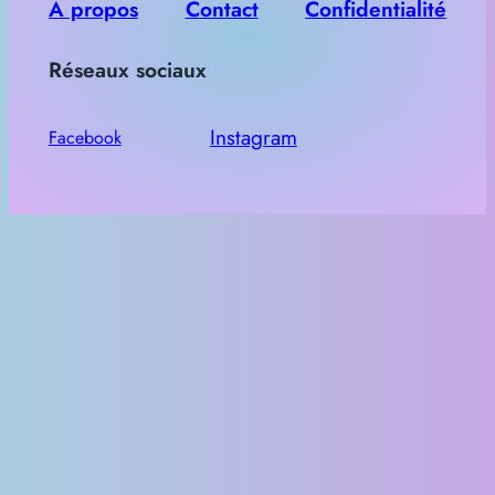
h
À propos
Contact
Confidentialité
e
Réseaux sociaux
r
Instagram
Facebook