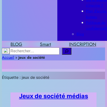
s’inscrire ?
Plan d’accès
bureau
Politique de
confidentiali
Blog
BLOG
Smart
INSCRIPTION
Rechercher
Accueil
»
jeux de société
Étiquette :
jeux de société
Jeux de société médias