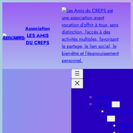
Aller
au
contenu
Association
LES AMIS
DU CREPS
Accueil
Activités
Activités bien
Rando
TAI CH