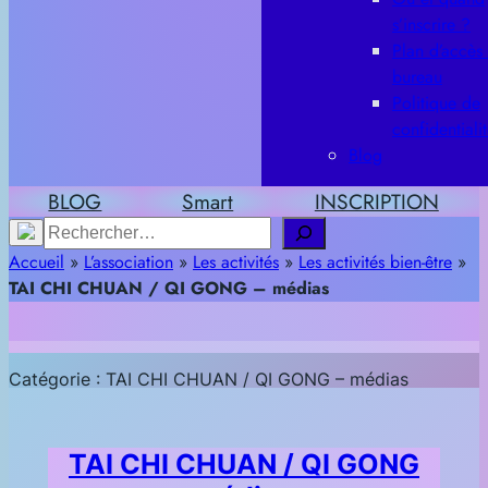
s’inscrire ?
Plan d’accès
bureau
Politique de
confidentiali
Blog
BLOG
Smart
INSCRIPTION
Rechercher
Accueil
»
L’association
»
Les activités
»
Les activités bien-être
»
TAI CHI CHUAN / QI GONG – médias
Catégorie :
TAI CHI CHUAN / QI GONG – médias
TAI CHI CHUAN / QI GONG