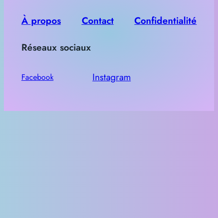
c
h
À propos
Contact
Confidentialité
e
Réseaux sociaux
r
Instagram
Facebook