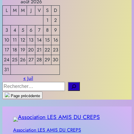
août 2026
L
M
M
J
V
S
D
1
2
3
4
5
6
7
8
9
10
11
12
13
14
15
16
17
18
19
20
21
22
23
24
25
26
27
28
29
30
31
« Juil
R
e
Page précédente
c
h
e
r
Association LES AMIS DU CREPS