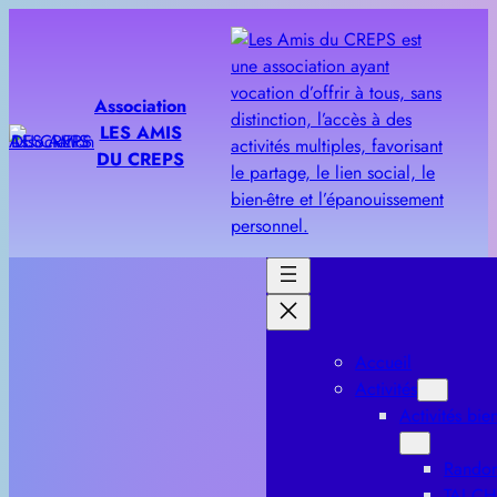
Aller
au
contenu
Association
LES AMIS
DU CREPS
Accueil
Activités
Activités bien
Rando
TAI CH